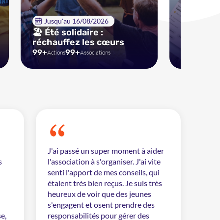
Jusqu'au 16/08/2026
🏖 Été solidaire :
Idées d'
réchauffez les cœurs
intempor
99+
99+
87
99
Actions
Associations
Actions
J'ai passé un super moment à aider
s
l'association à s'organiser. J'ai vite
senti l'apport de mes conseils, qui
étaient très bien reçus. Je suis très
heureux de voir que des jeunes
s'engagent et osent prendre des
e,
responsabilités pour gérer des