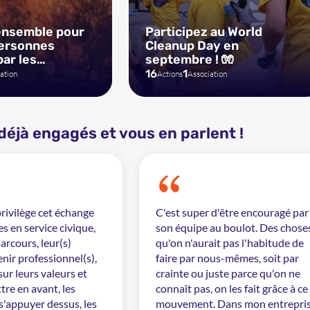
ensemble pour
Participez au World
personnes
Cleanup Day en
ar les
septembre ! 🧤
n France ! ❤️‍🩹
16
1
ation
Actions
Association
 déjà engagés et vous en parlent !
rivilège cet échange
C'est super d'être encouragé par
s en service civique,
son équipe au boulot. Des chose
arcours, leur(s)
qu'on n'aurait pas l'habitude de
enir professionnel(s),
faire par nous-mêmes, soit par
 sur leurs valeurs et
crainte ou juste parce qu'on ne
tre en avant, les
connaît pas, on les fait grâce à ce
s'appuyer dessus, les
mouvement. Dans mon entrepris