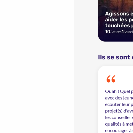
Agissons 
aider les 
touchées p
incendies e
10
1
Actions
Associ
Ils se sont
Ouah ! Quel p
avec des jeune
écouter leur p
projet(s) d'av
les conseiller
qualités à met
encourager à 